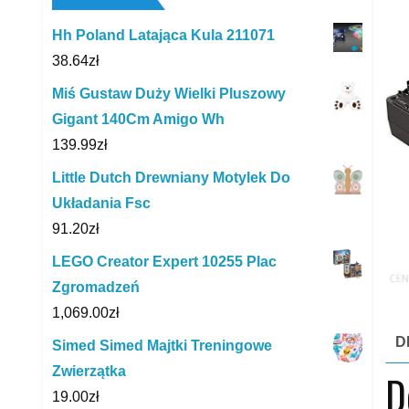
Hh Poland Latająca Kula 211071
38.64
zł
Miś Gustaw Duży Wielki Pluszowy
Gigant 140Cm Amigo Wh
139.99
zł
Little Dutch Drewniany Motylek Do
Układania Fsc
91.20
zł
LEGO Creator Expert 10255 Plac
Zgromadzeń
1,069.00
zł
D
Simed Simed Majtki Treningowe
Zwierzątka
D
19.00
zł