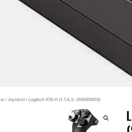
me
/
Joysticki
/ Logitech X56 H.O.T.A.S. (945000059)
L