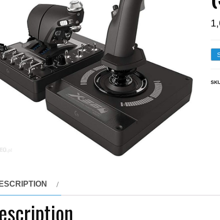
1
SK
ESCRIPTION
escription