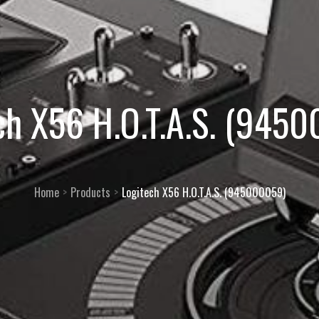
ch X56 H.O.T.A.S. (945
Home
Products
Logitech X56 H.O.T.A.S. (945000059)