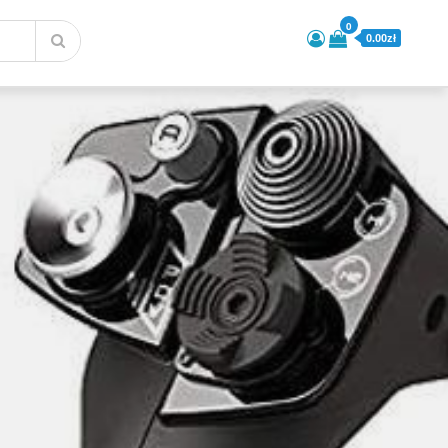
0
0.00zł