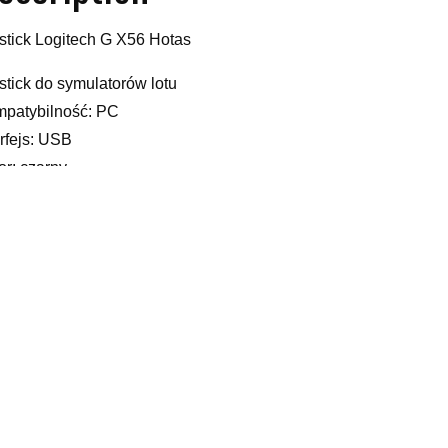
stick Logitech G X56 Hotas
stick do symulatorów lotu
patybilność: PC
erfejs: USB
or: czarny
zaj transmisji danych: Przewodowa
_____________
sticki
xx
yy