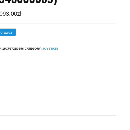
,093.00
zł
Sprawdź
U:
19CF672B0556
CATEGORY:
JOYSTICKI