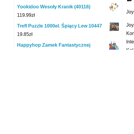
Yookidoo Wesoły Kranik (40116)
Joy
119.99
zł
Joy
Trefl Puzzle 1000el. Śpiący Lew 10447
Kom
19.85
zł
Int
Happyhop Zamek Fantastycznej
Kol
Rozrywki 13W1 9021
Rod
3,389.00
zł
__
Duża Szafa Narożna Pluto Pokój
Dziecięcy Młodzieżowy
Joy
2,257.20
zł
xxx
Kids Euroswan Akcesoria Licencyjne
Worek Na Żywność Crazy Dino 22Cm
yyy
Kl10696
8.59
zł