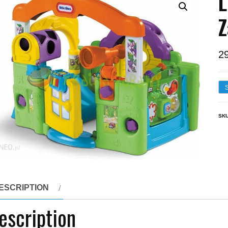
L
Z
2
SK
ESCRIPTION
escription