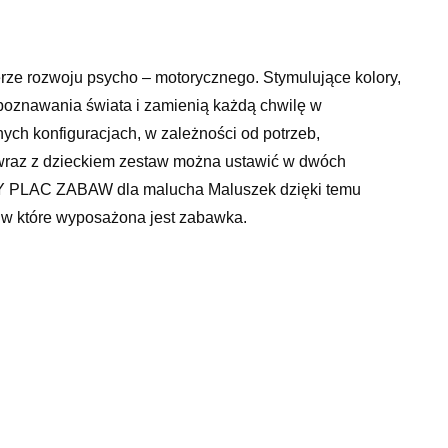
rze rozwoju psycho – motorycznego. Stymulujące kolory,
o poznawania świata i zamienią każdą chwilę w
ych konfiguracjach, w zależności od potrzeb,
 wraz z dzieckiem zestaw można ustawić w dwóch
LAC ZABAW dla malucha Maluszek dzięki temu
 w które wyposażona jest zabawka.
 zamknięty ogródek zabaw w otwarte centrum otwory
u motorycznym skrzynka pocztowa z sorterem do nauki
łpi gaj” do raczkowania i przechodzenia przez otwory
kiem zdejmowany panel interaktywny (obracająca się
i, klikająca gąsienica, obracający się motylek z cyframi
– 2 ustawienia natężenia dźwięku, możliwość zabawy 3
 wymaga samodzielnego montażu.