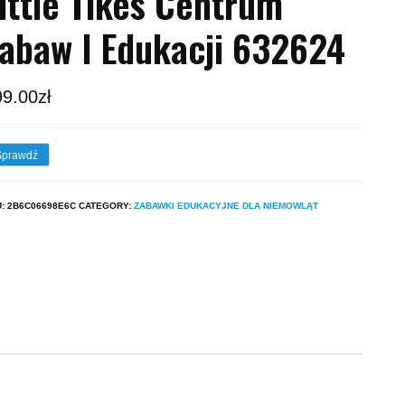
ittle Tikes Centrum
abaw I Edukacji 632624
99.00
zł
Sprawdź
U:
2B6C06698E6C
CATEGORY:
ZABAWKI EDUKACYJNE DLA NIEMOWLĄT