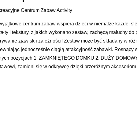
reacyjne Centrum Zabaw Activity
wyjątkowe centrum zabaw wspiera dzieci w niemalże każdej sfe
tałty i tekstury, z jakich wykonano zestaw, zachęcą maluchy d
rywanie zjawisk i zależności! Zestaw może być składany w różn
ewniając jednocześnie ciągłą atrakcyjność zabawki. Rosnący
nych pozycjach 1. ZAMKNIĘTEGO DOMKU 2. DUŻY DOMOWY P
tawowi, zamieni się w odkrywcę dzięki przeróżnym akcesoriom
hy interaktywnego centrum: w prosty sposób można zamienić
przerzucania kolorowych piłeczek wspiera maluszki w rozwoj
orów i kształtów ruchomy teleskop do obserwacji świetny „ma
ierane okiennice otwierane drzwiczki z wmontowanym pianin
eczka, bezpieczne lusterko, ruchome, klikające i barwne robaczk
1 do 4, przycisk z ptaszkiem uruchamiający efekty dźwiękowe 
eciWymiary po rozłożeniu: 128,27 x 64,77 x 63,50 cmProdukt