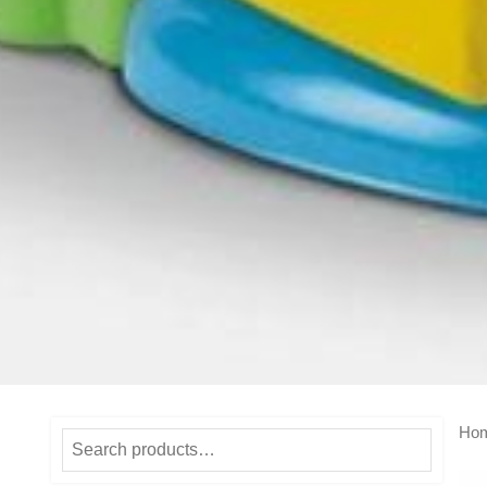
Ho
Search
for: