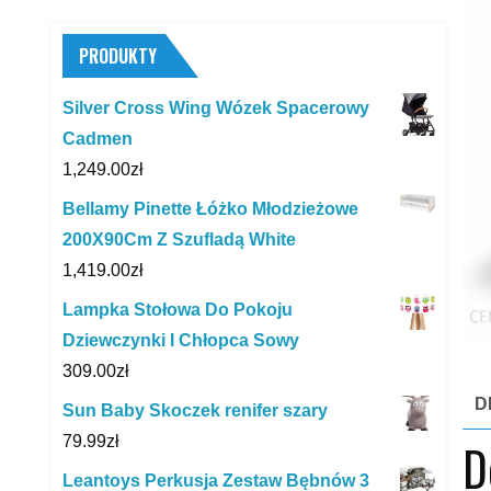
PRODUKTY
Silver Cross Wing Wózek Spacerowy
Cadmen
1,249.00
zł
Bellamy Pinette Łóżko Młodzieżowe
200X90Cm Z Szufladą White
1,419.00
zł
Lampka Stołowa Do Pokoju
Dziewczynki I Chłopca Sowy
309.00
zł
D
Sun Baby Skoczek renifer szary
79.99
zł
D
Leantoys Perkusja Zestaw Bębnów 3