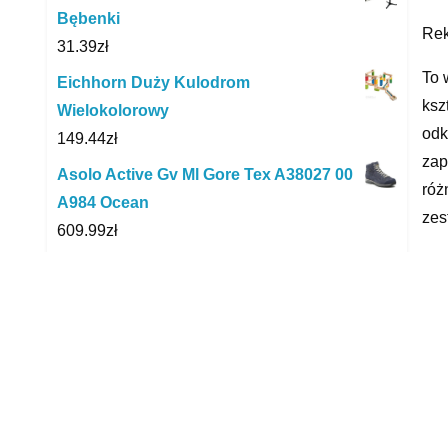
Bębenki
Rek
31.39
zł
To 
Eichhorn Duży Kulodrom
ksz
Wielokolorowy
odk
149.44
zł
zap
Asolo Active Gv Ml Gore Tex A38027 00
róż
A984 Ocean
zes
609.99
zł
Cec
Ricokids Huśtawka Okrągła Bocianie
do 
Gniazdo Niebieskie 95 Cm
kol
208.00
zł
otw
Kinderkraft Rowerek Biegowy UNIQ
pił
turkusowy
od 
148.99
zł
dzi