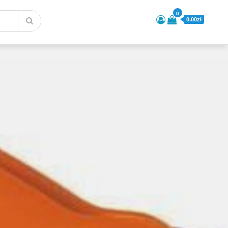
0
0.00zł