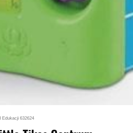
 I Edukacji 632624