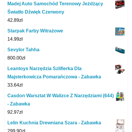
Madej Auto Samochód Terenowy Jeżdżący
Światło Dźwięk Czerwony
42.89
zł
Starpak Farby Witrażowe
14.99
zł
Sevylor Tahha
800.00
zł
Leantoys Narzędzia Szlifierka Dla
Majsterkowicza Pomarańczowa - Zabawka
33.64
zł
Casdon Warsztat W Walizce Z Narzędziami (644)
- Zabawka
92.97
zł
Lelin Kuchnia Drewniana Szara - Zabawka
299.90
zł