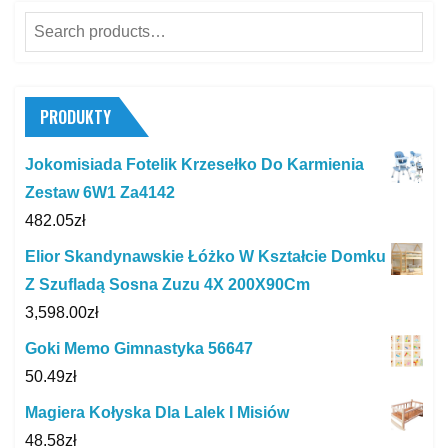
Search
for:
PRODUKTY
Jokomisiada Fotelik Krzesełko Do Karmienia
Zestaw 6W1 Za4142
482.05
zł
Elior Skandynawskie Łóżko W Kształcie Domku
Z Szufladą Sosna Zuzu 4X 200X90Cm
3,598.00
zł
Goki Memo Gimnastyka 56647
50.49
zł
Magiera Kołyska Dla Lalek I Misiów
48.58
zł