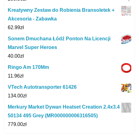
Kreatywny Zestaw do Robienia Bransoletek +
Akcesoria - Zabawka
62.99
zł
Sonem Dmuchana Łódź Ponton Na Licencji
Marvel Super Heroes
40.00
zł
Ringo Am 170Mm
11.96
zł
VTech Autotransporter 61426
134.00
zł
Merkury Market Dywan Heatset Creation 2.4x3.4
50134 495 Grey (MR000000006316505)
779.00
zł