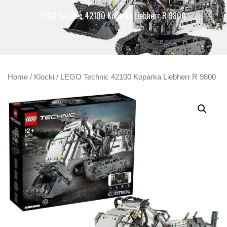
Home
Products
LEGO Technic 42100 Koparka Liebherr R 9800
Home
/
Klocki
/ LEGO Technic 42100 Koparka Liebherr R 9800