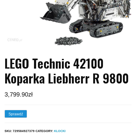
LEGO Technic 42100
Koparka Liebherr R 9800
3,799.90
zł
Sprawdź
SKU:
729584927379
CATEGORY:
KLOCKI