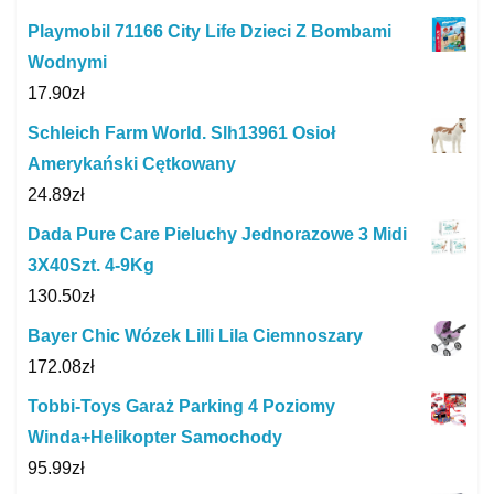
Playmobil 71166 City Life Dzieci Z Bombami
Wodnymi
17.90
zł
Schleich Farm World. Slh13961 Osioł
Amerykański Cętkowany
24.89
zł
Dada Pure Care Pieluchy Jednorazowe 3 Midi
3X40Szt. 4‑9Kg
130.50
zł
Bayer Chic Wózek Lilli Lila Ciemnoszary
172.08
zł
Tobbi-Toys Garaż Parking 4 Poziomy
Winda+Helikopter Samochody
95.99
zł