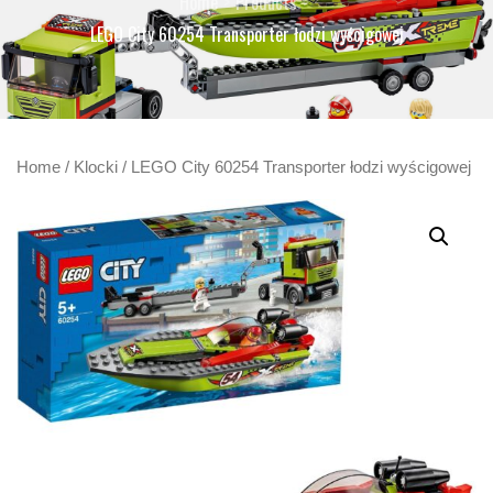
Home
Products
LEGO City 60254 Transporter łodzi wyścigowej
Home
/
Klocki
/ LEGO City 60254 Transporter łodzi wyścigowej