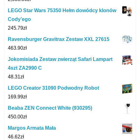
LEGO Star Wars 75350 Hełm dowódcy klonów
Cody’ego
245.79
zł
Ravensburger Gravitrax Zestaw XXL 27615
463.90
zł
Jokomisiada Zestaw zwierząt Safari Lampart
4szt ZA2990 C
48.31
zł
LEGO Creator 31090 Podwodny Robot
169.99
zł
Beaba ZEN Connect White (930295)
450.00
zł
Margos Armata Mała
46.62
zł