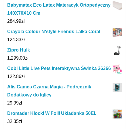
Babymatex Eco Latex Materacyk Ortopedyczny
140X70X10 Cm
284.99
zł
Crayola Colour N'style Friends Lalka Coral
124.33
zł
Zipro Hulk
1,299.00
zł
Cobi Little Live Pets Interaktywna Świnka 26366
122.86
zł
Alis Games Czarna Magia - Podręcznik
Dodatkowy do Iglicy
29.99
zł
Dromader Klocki W Folii Układanka 50El.
32.35
zł