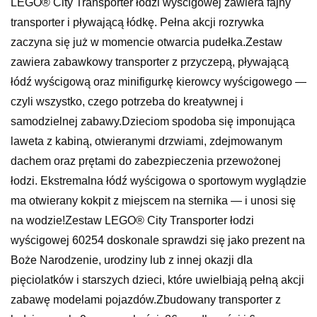
LEGO® City Transporter łodzi wyścigowej zawiera fajny
transporter i pływającą łódkę. Pełna akcji rozrywka
zaczyna się już w momencie otwarcia pudełka.Zestaw
zawiera zabawkowy transporter z przyczepą, pływającą
łódź wyścigową oraz minifigurkę kierowcy wyścigowego —
czyli wszystko, czego potrzeba do kreatywnej i
samodzielnej zabawy.Dzieciom spodoba się imponująca
laweta z kabiną, otwieranymi drzwiami, zdejmowanym
dachem oraz prętami do zabezpieczenia przewożonej
łodzi. Ekstremalna łódź wyścigowa o sportowym wyglądzie
ma otwierany kokpit z miejscem na sternika — i unosi się
na wodzie!Zestaw LEGO® City Transporter łodzi
wyścigowej 60254 doskonale sprawdzi się jako prezent na
Boże Narodzenie, urodziny lub z innej okazji dla
pięciolatków i starszych dzieci, które uwielbiają pełną akcji
zabawę modelami pojazdów.Zbudowany transporter z