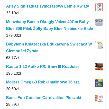
Arley Sign Tatuaż Tymczasowy Letnie Kwiaty
33.19
zł
Meowbaby Basen Okrągły Velvet 40Cm Baby
Blue 300 Piłek Żółty Baby Blue Niebieskie Białe
379.00
zł
Babyfehn Książeczka Edukacyjna Świecąca W
Ciemności Żyrafa
68.77
zł
Rastar 1:12 Autko R/C Bmw I8 Roadster
195.10
zł
Mollers Omega-3 Rybki malinowe 36 szt.
20.60
zł
Basic Fun Cuteitos Carnivalitos Pluszaki
39.99
zł