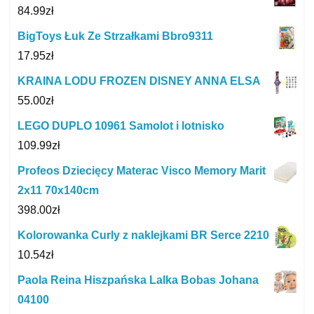
84.99
zł
BigToys Łuk Ze Strzałkami Bbro9311
17.95
zł
KRAINA LODU FROZEN DISNEY ANNA ELSA
55.00
zł
LEGO DUPLO 10961 Samolot i lotnisko
109.99
zł
Profeos Dziecięcy Materac Visco Memory Marit
2x11 70x140cm
398.00
zł
Kolorowanka Curly z naklejkami BR Serce 2210
10.54
zł
Paola Reina Hiszpańska Lalka Bobas Johana
04100