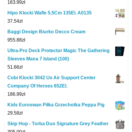
163.99
zł
Hipo Klocki Wafle 5,5Cm 135El. A0135
37.54
zł
Baggi Design Biurko Decco Cream
955.88
zł
Ultra-Pro Deck Protector Magic The Gathering
Sleeves Mana 7 Island (100)
51.66
zł
Cobi Klocki 3042 Us Air Support Center
Company Of Heroes 652El.
186.99
zł
Kids Euroswan Piłka Grzechotka Peppa Pig
29.58
zł
Skip Hop - Torba Duo Signature Grey Feather
305.00
zł