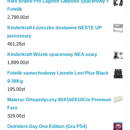
Riko Brano Pro Lagoon Głęboko Spacerowy +
Fotelik
2,799.00
zł
Kinderkraft Łóżeczko dostawne NESTE UP
jasnoszary
461.28
zł
Kinderkraft Wózek spacerowy NEA szary
1,899.00
zł
Fotelik samochodowy Lionelo Levi Plus Black
9-36Kg
195.00
zł
Materac Ortopedyczny 80X160X10Cm Premium
Faro
329.00
zł
Outriders Day One Edition (Gra PS4)