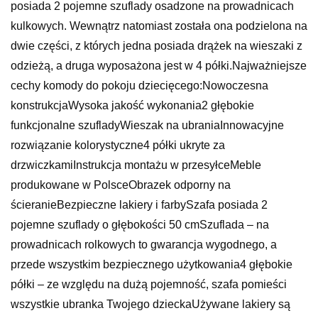
posiada 2 pojemne szuflady osadzone na prowadnicach
kulkowych. Wewnątrz natomiast została ona podzielona na
dwie części, z których jedna posiada drążek na wieszaki z
odzieżą, a druga wyposażona jest w 4 półki.Najważniejsze
cechy komody do pokoju dziecięcego:Nowoczesna
konstrukcjaWysoka jakość wykonania2 głębokie
funkcjonalne szufladyWieszak na ubraniaInnowacyjne
rozwiązanie kolorystyczne4 półki ukryte za
drzwiczkamiInstrukcja montażu w przesyłceMeble
produkowane w PolsceObrazek odporny na
ścieranieBezpieczne lakiery i farbySzafa posiada 2
pojemne szuflady o głębokości 50 cmSzuflada – na
prowadnicach rolkowych to gwarancja wygodnego, a
przede wszystkim bezpiecznego użytkowania4 głębokie
półki – ze względu na dużą pojemność, szafa pomieści
wszystkie ubranka Twojego dzieckaUżywane lakiery są