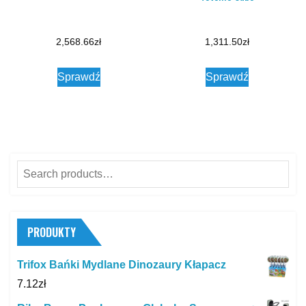
2,568.66
zł
1,311.50
zł
Sprawdź
Sprawdź
Search
for:
PRODUKTY
Trifox Bańki Mydlane Dinozaury Kłapacz
7.12
zł