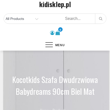
kidisklep.pl
Skip
to
content
0
MENU
Kocotkids Szafa Dwudrzwiowa
Babydreams 90cm Biel Mat