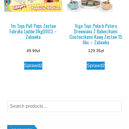
Tm Toys Pull Pops Zestaw
Viga Toys Polarb Patera
Fabryka Lodów Dkg0003 –
Drewniana Z Babeczkami
Zabawka
Ciasteczkami Kawą Zestaw 15
Akc – Zabawka
49.99
zł
129.35
zł
Sprawdź
Sprawdź
Search
for: