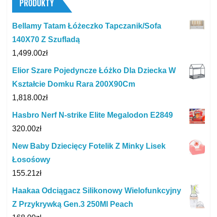
PRODUKTY
Bellamy Tatam Łóżeczko Tapczanik/Sofa
140X70 Z Szufladą
1,499.00
zł
Elior Szare Pojedyncze Łóżko Dla Dziecka W
Kształcie Domku Rara 200X90Cm
1,818.00
zł
Hasbro Nerf N-strike Elite Megalodon E2849
320.00
zł
New Baby Dziecięcy Fotelik Z Minky Lisek
Łosośowy
155.21
zł
Haakaa Odciągacz Silikonowy Wielofunkcyjny
Z Przykrywką Gen.3 250Ml Peach