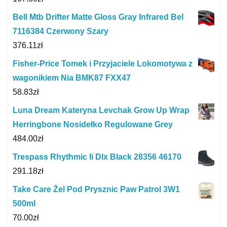
Bell Mtb Drifter Matte Gloss Gray Infrared Bel
7116384 Czerwony Szary
376.11
zł
Fisher-Price Tomek i Przyjaciele Lokomotywa z
wagonikiem Nia BMK87 FXX47
58.83
zł
Luna Dream Kateryna Levchak Grow Up Wrap
Herringbone Nosidełko Regulowane Grey
484.00
zł
Trespass Rhythmic Ii Dlx Black 28356 46170
291.18
zł
Take Care Żel Pod Prysznic Paw Patrol 3W1
500ml
70.00
zł