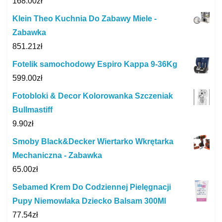
168.00
zł
Klein Theo Kuchnia Do Zabawy Miele -
Zabawka
851.21
zł
Fotelik samochodowy Espiro Kappa 9-36Kg
599.00
zł
Fotobloki & Decor Kolorowanka Szczeniak
Bullmastiff
9.90
zł
Smoby Black&Decker Wiertarko Wkrętarka
Mechaniczna - Zabawka
65.00
zł
Sebamed Krem Do Codziennej Pielęgnacji
Pupy Niemowlaka Dziecko Balsam 300Ml
77.54
zł