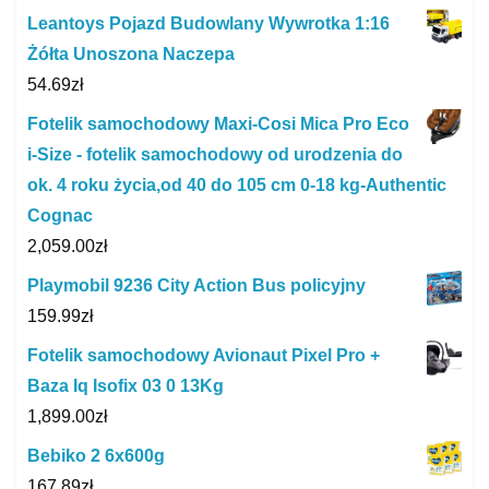
Leantoys Pojazd Budowlany Wywrotka 1:16
Żółta Unoszona Naczepa
54.69
zł
Fotelik samochodowy Maxi-Cosi Mica Pro Eco
i-Size - fotelik samochodowy od urodzenia do
ok. 4 roku życia,od 40 do 105 cm 0-18 kg-Authentic
Cognac
2,059.00
zł
Playmobil 9236 City Action Bus policyjny
159.99
zł
Fotelik samochodowy Avionaut Pixel Pro +
Baza Iq Isofix 03 0 13Kg
1,899.00
zł
Bebiko 2 6x600g
167.89
zł