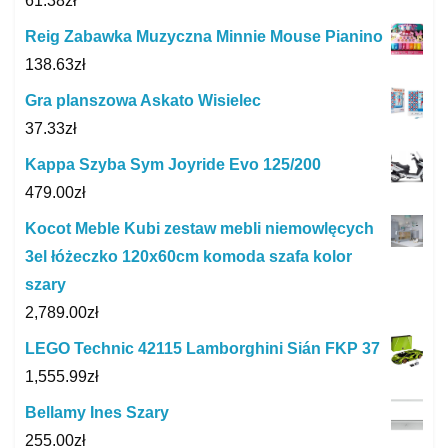
61.38
zł
Reig Zabawka Muzyczna Minnie Mouse Pianino
138.63
zł
Gra planszowa Askato Wisielec
37.33
zł
Kappa Szyba Sym Joyride Evo 125/200
479.00
zł
Kocot Meble Kubi zestaw mebli niemowlęcych
3el łóżeczko 120x60cm komoda szafa kolor
szary
2,789.00
zł
LEGO Technic 42115 Lamborghini Sián FKP 37
1,555.99
zł
Bellamy Ines Szary
255.00
zł