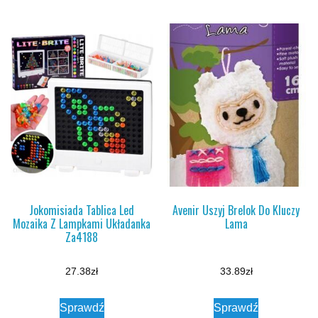
Jokomisiada Tablica Led
Avenir Uszyj Brelok Do Kluczy
Mozaika Z Lampkami Układanka
Lama
Za4188
27.38
zł
33.89
zł
Sprawdź
Sprawdź