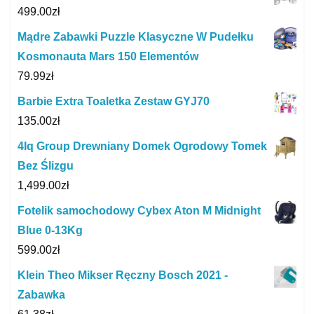
499.00
zł
Mądre Zabawki Puzzle Klasyczne W Pudełku
Kosmonauta Mars 150 Elementów
79.99
zł
Barbie Extra Toaletka Zestaw GYJ70
135.00
zł
4Iq Group Drewniany Domek Ogrodowy Tomek
Bez Ślizgu
1,499.00
zł
Fotelik samochodowy Cybex Aton M Midnight
Blue 0-13Kg
599.00
zł
Klein Theo Mikser Ręczny Bosch 2021 -
Zabawka