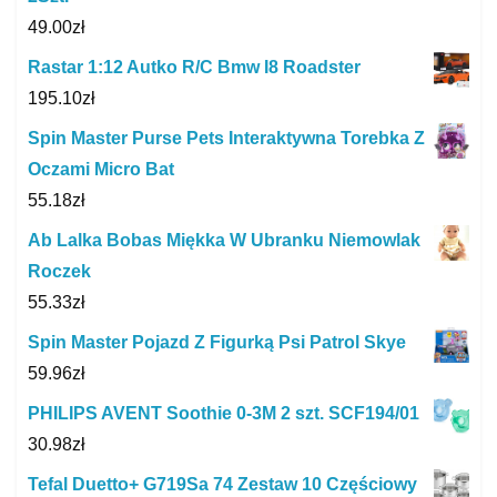
49.00
zł
Rastar 1:12 Autko R/C Bmw I8 Roadster
195.10
zł
Spin Master Purse Pets Interaktywna Torebka Z
Oczami Micro Bat
55.18
zł
Ab Lalka Bobas Miękka W Ubranku Niemowlak
Roczek
55.33
zł
Spin Master Pojazd Z Figurką Psi Patrol Skye
59.96
zł
PHILIPS AVENT Soothie 0-3M 2 szt. SCF194/01
30.98
zł
Tefal Duetto+ G719Sa 74 Zestaw 10 Częściowy