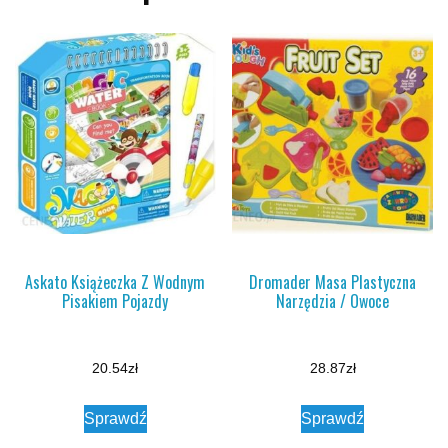
Askato Książeczka Z Wodnym
Dromader Masa Plastyczna
Pisakiem Pojazdy
Narzędzia / Owoce
20.54
zł
28.87
zł
Sprawdź
Sprawdź