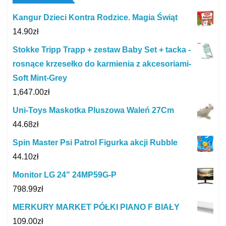
Kangur Dzieci Kontra Rodzice. Magia Świąt
14.90
zł
Stokke Tripp Trapp + zestaw Baby Set + tacka -
rosnące krzesełko do karmienia z akcesoriami-
Soft Mint-Grey
1,647.00
zł
Uni-Toys Maskotka Pluszowa Waleń 27Cm
44.68
zł
Spin Master Psi Patrol Figurka akcji Rubble
44.10
zł
Monitor LG 24" 24MP59G-P
798.99
zł
MERKURY MARKET PÓŁKI PIANO F BIAŁY
109.00
zł