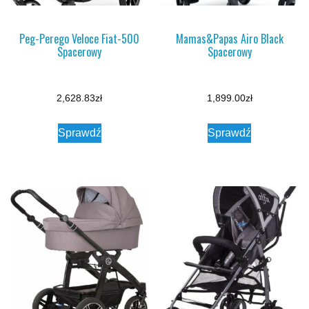
Peg-Perego Veloce Fiat-500
Mamas&Papas Airo Black
Spacerowy
Spacerowy
2,628.83
zł
1,899.00
zł
Sprawdź
Sprawdź