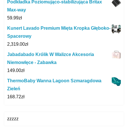
Podkładka Poziomująco-stabilizująca Britax
Max-way
59.99
zł
Kunert Lavado Premium Mięta Kropka Głęboko-
Spacerowy
2,319.00
zł
Jabadabado Królik W Walizce Akcesoria
Niemowlęce - Zabawka
149.00
zł
ThermoBaby Wanna Lagoon Szmaragdowa
Zieleń
168.72
zł
zzzzz