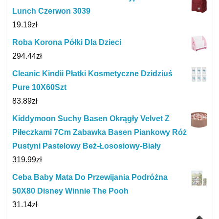
Lunch Czerwon 3039
19.19
zł
Roba Korona Półki Dla Dzieci
294.44
zł
Cleanic Kindii Płatki Kosmetyczne Dzidziuś
Pure 10X60Szt
83.89
zł
Kiddymoon Suchy Basen Okrągły Velvet Z
Piłeczkami 7Cm Zabawka Basen Piankowy Róż
Pustyni Pastelowy Beż-Łososiowy-Biały
319.99
zł
Ceba Baby Mata Do Przewijania Podróżna
50X80 Disney Winnie The Pooh
31.14
zł