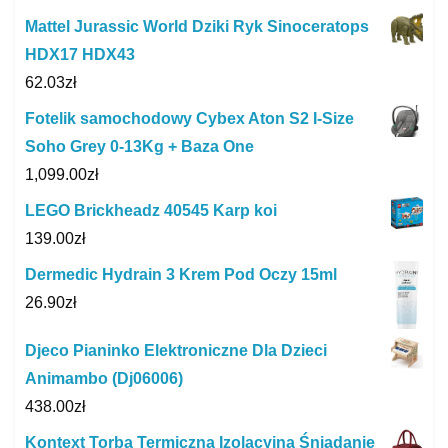
Mattel Jurassic World Dziki Ryk Sinoceratops
HDX17 HDX43
62.03
zł
Fotelik samochodowy Cybex Aton S2 I-Size
Soho Grey 0-13Kg + Baza One
1,099.00
zł
LEGO Brickheadz 40545 Karp koi
139.00
zł
Dermedic Hydrain 3 Krem Pod Oczy 15ml
26.90
zł
Djeco Pianinko Elektroniczne Dla Dzieci
Animambo (Dj06006)
438.00
zł
Kontext Torba Termiczna Izolacyjna Śniadanie