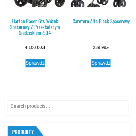
Hartan Racer Gts Wózek
Caretero Alfa Black Spacerowy
Spacerowy Z Przekładanym
Siedziskiem-904
4,100.00
zł
239.99
zł
Sprawdź
Sprawdź
Search
for:
PRODUKTY