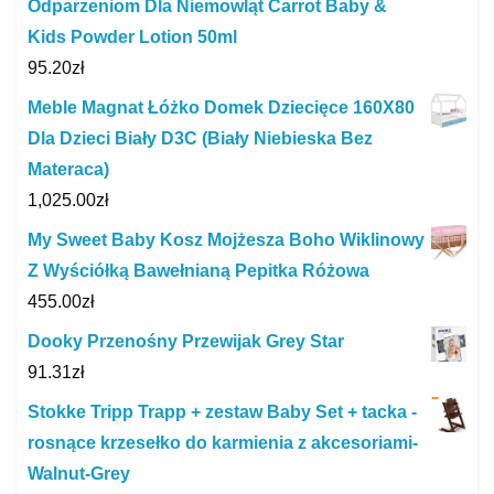
Odparzeniom Dla Niemowląt Carrot Baby &
Kids Powder Lotion 50ml
95.20
zł
Meble Magnat Łóżko Domek Dziecięce 160X80
Dla Dzieci Biały D3C (Biały Niebieska Bez
Materaca)
1,025.00
zł
My Sweet Baby Kosz Mojżesza Boho Wiklinowy
Z Wyściółką Bawełnianą Pepitka Różowa
455.00
zł
Dooky Przenośny Przewijak Grey Star
91.31
zł
Stokke Tripp Trapp + zestaw Baby Set + tacka -
rosnące krzesełko do karmienia z akcesoriami-
Walnut-Grey