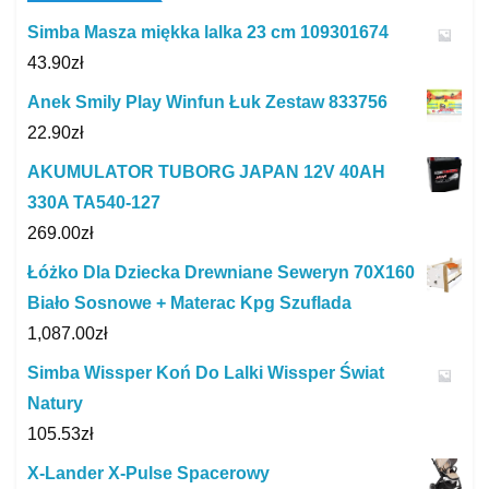
Simba Masza miękka lalka 23 cm 109301674
43.90
zł
Anek Smily Play Winfun Łuk Zestaw 833756
22.90
zł
AKUMULATOR TUBORG JAPAN 12V 40AH
330A TA540-127
269.00
zł
Łóżko Dla Dziecka Drewniane Seweryn 70X160
Biało Sosnowe + Materac Kpg Szuflada
1,087.00
zł
Simba Wissper Koń Do Lalki Wissper Świat
Natury
105.53
zł
X-Lander X-Pulse Spacerowy