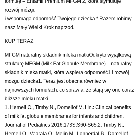
formułę – Enfamil Premium MFGM 2, która stymuluje
rozwój mózgu
i wspomaga odporność Twojego dziecka.* Razem robimy
nasz Mały Wielki Krok naprzód.
KUP TERAZ
MFGM naturalny składnik mleka matkiOdkryto wyjątkową
strukturę MFGM (Milk Fat Globule Membrane) – naturalny
składnik mleka matki, która wspiera odporność1 i rozwój
mózgu dziecka1. Teraz jest obecna również w
najnowszych formułach, co sprawia, że stają się one coraz
bliższe mleku matki.
1. Hernell O., Timby N., Domellöf M. i in.: Clinical benefits
of milk fat globule membranes for infants and children.
Journal of Pediatrics 2016;173S:S60-S65.2. Timby N.,
Hernell O., Vaarala O., Melin M., Lonnerdal B., Domellof