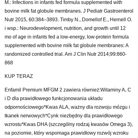
M.: Infections in infants fed formula supplemented with
bovine milk fat globule membranes. J Pediatr Gastroenterol
Nutr 2015, 60:384–3893. Timby N., Domellof E., Hernell O.
i wsp.: Neurodevelopment, nutrition, and growth until 12
mo of age in infants fed a low-energy, low-protein formula
supplemented with bovine milk fat globule membranes: A
randomized controlled trial. Am J Clin Nutr 2014;99:860-
868
KUP TERAZ
Enfamil Premium MFGM 2 zawiera również:Witaminy A, C
i D dla prawidłowego funkcjonowania układu
odpornościowego*Kwas ALA, ważny dla rozwoju mózgu i
tkanek nerwowych*Cynk niezbędny dla prawidłowego
wzrostu*Kwas DHA (szczególny rodzaj kwasów Omega 3),
na poziomie, który wspomaga prawidłowy rozwój wzroku