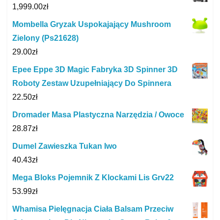
1,999.00
zł
Mombella Gryzak Uspokajający Mushroom
Zielony (Ps21628)
29.00
zł
Epee Eppe 3D Magic Fabryka 3D Spinner 3D
Roboty Zestaw Uzupełniający Do Spinnera
22.50
zł
Dromader Masa Plastyczna Narzędzia / Owoce
28.87
zł
Dumel Zawieszka Tukan Iwo
40.43
zł
Mega Bloks Pojemnik Z Klockami Lis Grv22
53.99
zł
Whamisa Pielęgnacja Ciała Balsam Przeciw