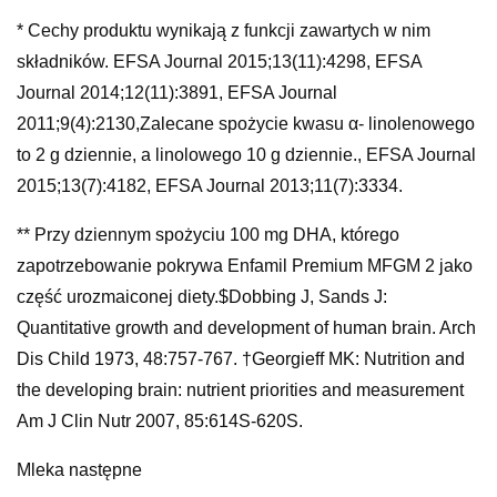
* Cechy produktu wynikają z funkcji zawartych w nim
składników. EFSA Journal 2015;13(11):4298, EFSA
Journal 2014;12(11):3891, EFSA Journal
2011;9(4):2130,Zalecane spożycie kwasu α- linolenowego
to 2 g dziennie, a linolowego 10 g dziennie., EFSA Journal
2015;13(7):4182, EFSA Journal 2013;11(7):3334.
** Przy dziennym spożyciu 100 mg DHA, którego
zapotrzebowanie pokrywa Enfamil Premium MFGM 2 jako
część urozmaiconej diety.$Dobbing J, Sands J:
Quantitative growth and development of human brain. Arch
Dis Child 1973, 48:757-767. †Georgieff MK: Nutrition and
the developing brain: nutrient priorities and measurement
Am J Clin Nutr 2007, 85:614S-620S.
Mleka następne