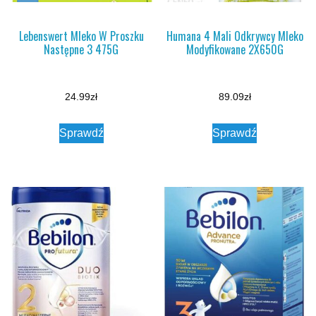
Lebenswert Mleko W Proszku
Humana 4 Mali Odkrywcy Mleko
Następne 3 475G
Modyfikowane 2X650G
24.99
zł
89.09
zł
Sprawdź
Sprawdź