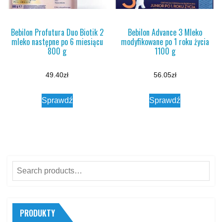
Bebilon Profutura Duo Biotik 2
Bebilon Advance 3 Mleko
mleko następne po 6 miesiącu
modyfikowane po 1 roku życia
800 g
1100 g
49.40
zł
56.05
zł
Sprawdź
Sprawdź
Search
for:
PRODUKTY