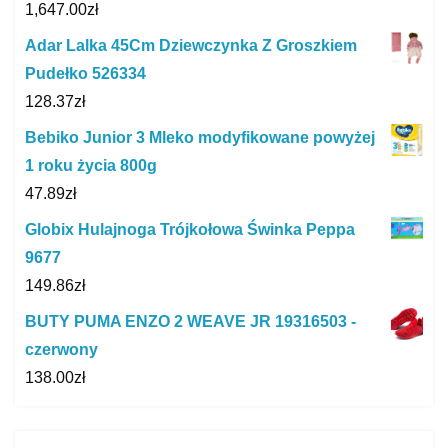
1,647.00
zł
Adar Lalka 45Cm Dziewczynka Z Groszkiem
Pudełko 526334
128.37
zł
Bebiko Junior 3 Mleko modyfikowane powyżej
1 roku życia 800g
47.89
zł
Globix Hulajnoga Trójkołowa Świnka Peppa
9677
149.86
zł
BUTY PUMA ENZO 2 WEAVE JR 19316503 -
czerwony
138.00
zł