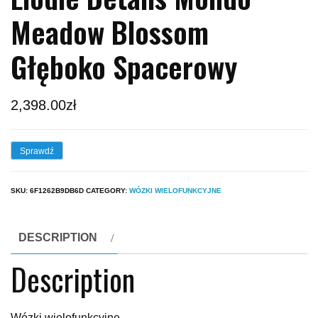
Meadow Blossom
Głęboko Spacerowy
2,398.00
zł
Sprawdź
SKU:
6F1262B9DB6D
CATEGORY:
WÓZKI WIELOFUNKCYJNE
DESCRIPTION
Description
Wózki wielofunkcyjne