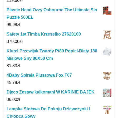
219.60
zł
Plastic Head Ozzy Osbourne The Ultimate Sin
Puzzle 500El.
99.98
zł
Safety 1st Timba Krzesełko 27620100
379.00
zł
Klupś Przewijak Twardy Pt80 Popiel-Biały 186
Misiowe Sny 80X50 Cm
81.33
zł
4Baby Spirala Pluszowa Fox F07
45.79
zł
Djeco Zestaw kalkomani W KARINIE BAJEK
36.00
zł
Lampka Stołowa Do Pokoju Dziewczynki I
Chłopca Sowy