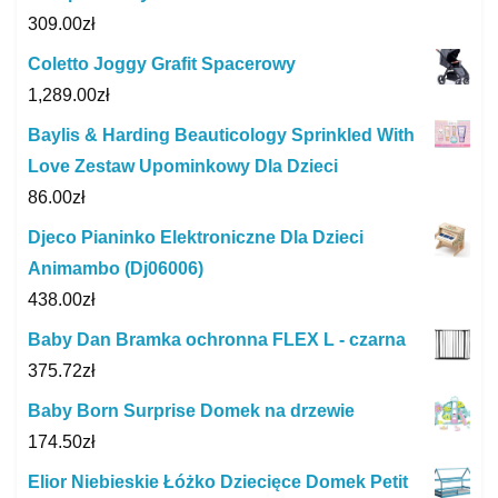
309.00
zł
Coletto Joggy Grafit Spacerowy
1,289.00
zł
Baylis & Harding Beauticology Sprinkled With
Love Zestaw Upominkowy Dla Dzieci
86.00
zł
Djeco Pianinko Elektroniczne Dla Dzieci
Animambo (Dj06006)
438.00
zł
Baby Dan Bramka ochronna FLEX L - czarna
375.72
zł
Baby Born Surprise Domek na drzewie
174.50
zł
Elior Niebieskie Łóżko Dziecięce Domek Petit