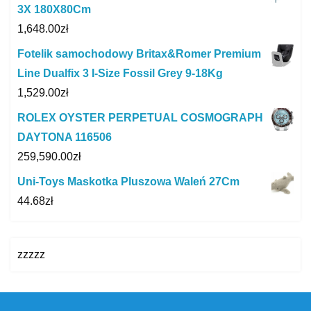
3X 180X80Cm
1,648.00
zł
Fotelik samochodowy Britax&Romer Premium
Line Dualfix 3 I-Size Fossil Grey 9-18Kg
1,529.00
zł
ROLEX OYSTER PERPETUAL COSMOGRAPH
DAYTONA 116506
259,590.00
zł
Uni-Toys Maskotka Pluszowa Waleń 27Cm
44.68
zł
zzzzz