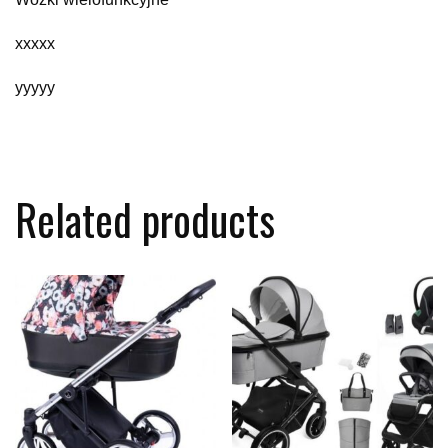
xxxxx
yyyyy
Related products