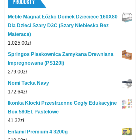
PRODUKTY
Meble Magnat Łóżko Domek Dziecięce 160X80
Dla Dzieci Szary D3C (Szary Niebieska Bez
Materaca)
1,025.00
zł
Springos Piaskownica Zamykana Drewniana
Impregnowana (PS120I)
279.00
zł
Nomi Tacka Navy
172.64
zł
Ikonka Klocki Przestrzenne Cegły Edukacyjne
Box 580El. Pastelowe
41.32
zł
Enfamil Premium 4 3200g