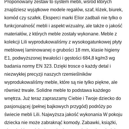
Proponowany zestaw to system mebli, wśród których
znajdziesz wyjątkowe modele regałów, szaf, łóżek, biurek,
komód czy szafek. Eksperci marki Elior zadbali nie tylko o
funkcjonalność mebli i aspekt wizualny, ale także o jakość
materiałów, z których meble zostały wykonane. Meble z
kolekcji Lili wyprodukowaliśmy z wysokogatunkowej płyty
meblowej laminowanej o grubości 18 mm, klasie higieny
E1, podwyższonej trwałości i gęstości 684,8 kg/m3 wg
badania normy EN 323. Dzięki trosce o każdy detal i
niezwykłej precyzji naszych rzemieślników
wyprodukowaliśmy meble, które są nie tylko piękne, ale
również trwałe. Solidne meble to podstawa każdego
wnętrza. Już teraz zapraszamy Ciebie i Twoje dziecko do
pasjonującej (pełnej bajkowych przygód) podróży po
świecie mebli Lili. Najwyższa jakość wykonania W pokoju
dziecka nie może zabraknąć komody. Zabawki, książki,