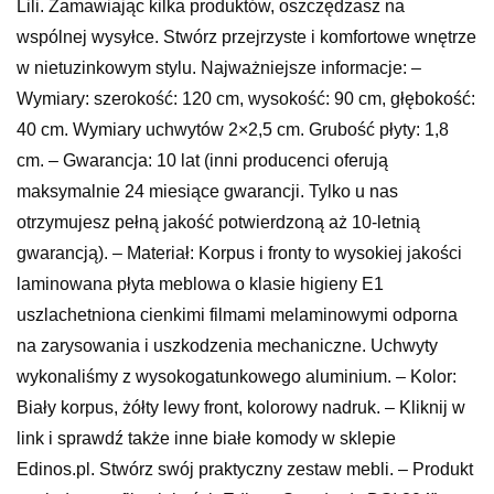
Lili. Zamawiając kilka produktów, oszczędzasz na
wspólnej wysyłce. Stwórz przejrzyste i komfortowe wnętrze
w nietuzinkowym stylu. Najważniejsze informacje: –
Wymiary: szerokość: 120 cm, wysokość: 90 cm, głębokość:
40 cm. Wymiary uchwytów 2×2,5 cm. Grubość płyty: 1,8
cm. – Gwarancja: 10 lat (inni producenci oferują
maksymalnie 24 miesiące gwarancji. Tylko u nas
otrzymujesz pełną jakość potwierdzoną aż 10-letnią
gwarancją). – Materiał: Korpus i fronty to wysokiej jakości
laminowana płyta meblowa o klasie higieny E1
uszlachetniona cienkimi filmami melaminowymi odporna
na zarysowania i uszkodzenia mechaniczne. Uchwyty
wykonaliśmy z wysokogatunkowego aluminium. – Kolor:
Biały korpus, żółty lewy front, kolorowy nadruk. – Kliknij w
link i sprawdź także inne białe komody w sklepie
Edinos.pl. Stwórz swój praktyczny zestaw mebli. – Produkt