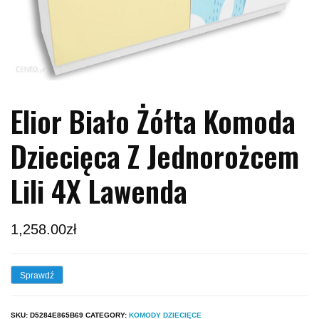
Elior Biało Żółta Komoda
Dziecięca Z Jednorożcem
Lili 4X Lawenda
1,258.00
zł
Sprawdź
SKU:
D5284E865B69
CATEGORY:
KOMODY DZIECIĘCE