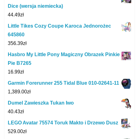
Dice (wersja niemiecka)
44.49
zł
Little Tikes Cozy Coupe Karoca Jednorożec
645860
356.39
zł
Hasbro My Little Pony Magiczny Obrazek Pinkie
Pie B7265
16.99
zł
Garmin Forerunner 255 Tidal Blue 010-02641-11
1,389.00
zł
Dumel Zawieszka Tukan Iwo
40.43
zł
LEGO Avatar 75574 Toruk Makto i Drzewo Dusz
529.00
zł