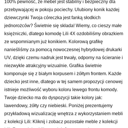
100% pewność, że mebel jest stabilny i bezpieczny dla
przebywającej w pokoju pociechy. Ulubiony konik każdej
dziewczynki Twoja córeczka jest fanką słodkich
jednorożców? Świetnie się składa! Wiemy, co cieszy małe
księżniczki, dlatego komodę Lili 4X ozdobiliśmy obrazkiem
ze wspomnianym już konikiem. Kolorową grafikę
nanieśliśmy za pomocą nowoczesnej hybrydowej drukarki
UV, dzięki czemu nadruk jest trwały, odporny na ścieranie i
niezwykle atrakcyjny wizualnie. Grafika świetnie
komponuje się z białym korpusem i żółtym frontem. Każde
dziecko jest inne, dlatego w tej samem propozycji cenowej
istnieje możliwość wyboru koloru lewego frontu komody.
Twoje dziecko ma do dyspozycji takie kolory jak:
lawendowy, żółty czy niebieski. Poniżej prezentujemy
przykładową wizualizację wnętrza z wykorzystaniem mebli
z kolekcji Lili: Kliknij i zobacz pozostałe meble z kolekcji