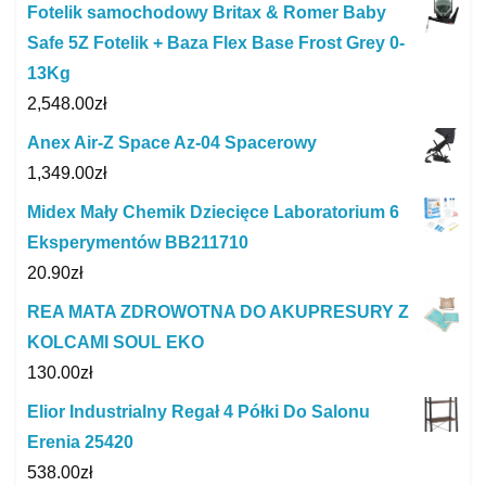
Fotelik samochodowy Britax & Romer Baby
Safe 5Z Fotelik + Baza Flex Base Frost Grey 0-
13Kg
2,548.00
zł
Anex Air-Z Space Az-04 Spacerowy
1,349.00
zł
Midex Mały Chemik Dziecięce Laboratorium 6
Eksperymentów BB211710
20.90
zł
REA MATA ZDROWOTNA DO AKUPRESURY Z
KOLCAMI SOUL EKO
130.00
zł
Elior Industrialny Regał 4 Półki Do Salonu
Erenia 25420
538.00
zł