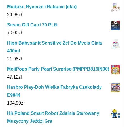
Muduko Rycerze i Rabusie (eko)
24.99
zł
Steam Gift Card 70 PLN
70.00
zł
Hipp Babysanft Sensitive Żel Do Mycia Ciała
400ml
21.98
zł
MojiPops Party Pearl Surprise (PMPPB816IN00)
47.12
zł
Hasbro Play-Doh Wielka Fabryka Czekolady
E9844
104.99
zł
Hh Poland Smart Robot Zdalnie Sterowany
Muzyczny Jeździ Gra