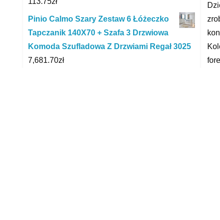
113.75
zł
Dzi
zro
Pinio Calmo Szary Zestaw 6 Łóżeczko
kon
Tapczanik 140X70 + Szafa 3 Drzwiowa
Kol
Komoda Szufladowa Z Drzwiami Regał 3025
for
7,681.70
zł
tub
Dromader Traktor Z Przyczepą
Czerwona (Dźwięki) W Pudełku
Zab
49.62
zł
xxx
Farming Simulator 2015 (Gra PC)
39.99
zł
yyy
Fotelik samochodowy Bebe Confort
Manga Hot Grey 15 36Kg
88.35
zł
R
Trefl Klocki 50el. 60650
45.43
zł