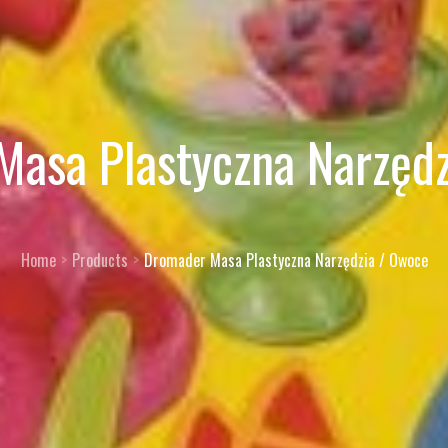
asa Plastyczna Narzęd
Home
Products
Dromader Masa Plastyczna Narzędzia / Owoce