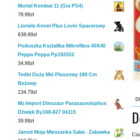
Mortal Kombat 11 (Gra PS4)
78.99
zł
Lionelo Annet Plus Lovin Spacerowy
638.99
zł
Poduszka Kształtka Mikrofibra 40X40
Peppa Peppa Pp192022
34.99
zł
Tedbi Duży Miś Pluszowy 180 Cm
Beżowy
134.79
zł
D
Mz-Import Dinozaur Parasaurolophus
D
Dźwięk By168-827 04115
39.99
zł
Janod Moja Mieszanka Sałat - Zabawka
Cia