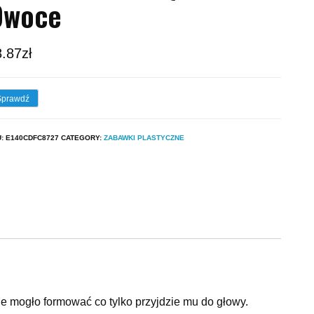
Owoce
8.87
zł
Sprawdź
U:
E140CDFC8727
CATEGORY:
ZABAWKI PLASTYCZNE
ie mogło formować co tylko przyjdzie mu do głowy.