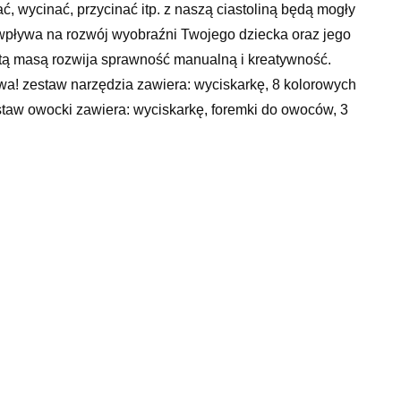
ać, wycinać, przycinać itp. z naszą ciastoliną będą mogły
ż wpływa na rozwój wyobraźni Twojego dziecka oraz jego
tą masą rozwija sprawność manualną i kreatywność.
wa! zestaw narzędzia zawiera: wyciskarkę, 8 kolorowych
estaw owocki zawiera: wyciskarkę, foremki do owoców, 3
 – brak możliwości wyboru zestawu.