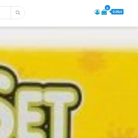
0
0.00zł