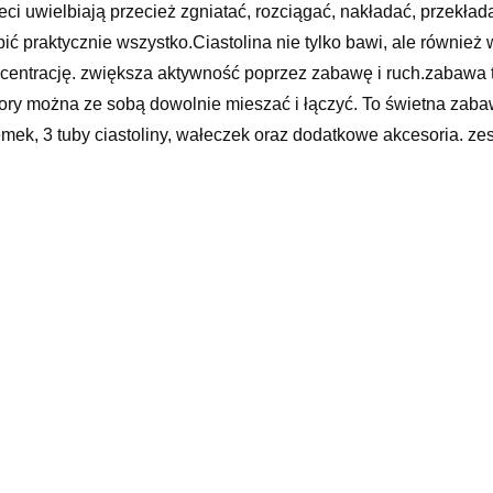
eci uwielbiają przecież zgniatać, rozciągać, nakładać, przekład
bić praktycznie wszystko.Ciastolina nie tylko bawi, ale równie
centrację. zwiększa aktywność poprzez zabawę i ruch.zabawa 
ory można ze sobą dowolnie mieszać i łączyć. To świetna zaba
emek, 3 tuby ciastoliny, wałeczek oraz dodatkowe akcesoria. z
y ciastoliny oraz dodatkowe akcesoria. Uwaga! Wysyłka losowa
awki plastyczne
xx
yy
elated products