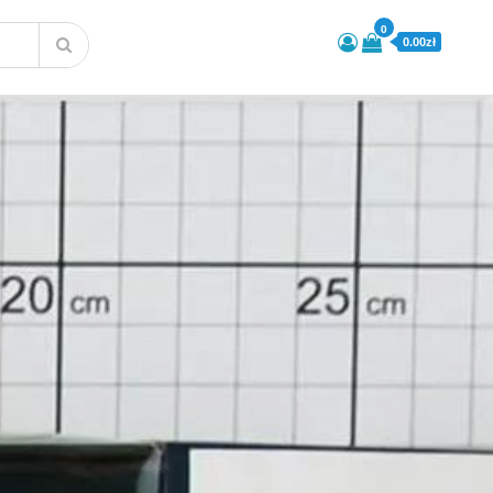
0
0.00zł