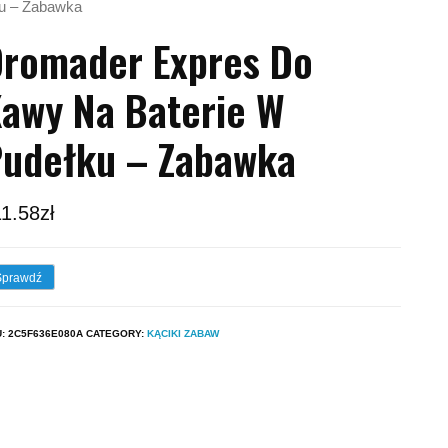
ku – Zabawka
romader Expres Do
awy Na Baterie W
udełku – Zabawka
11.58
zł
Sprawdź
U:
2C5F636E080A
CATEGORY:
KĄCIKI ZABAW