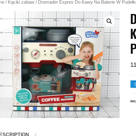
me
/
Kąciki zabaw
/ Dromader Expres Do Kawy Na Baterie W Pudeł
D
K
P
1
SK
ESCRIPTION