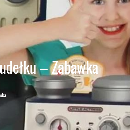
Pudełku – Zabawka
awka