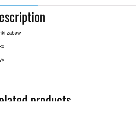
escription
iki zabaw
xx
yy
elated products