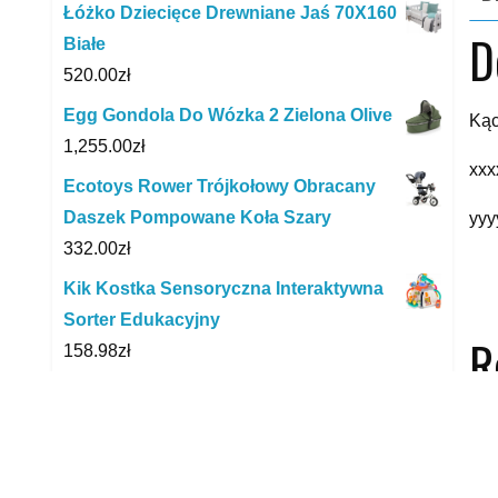
Łóżko Dziecięce Drewniane Jaś 70X160
D
Białe
520.00
zł
Egg Gondola Do Wózka 2 Zielona Olive
Kąc
1,255.00
zł
xxx
Ecotoys Rower Trójkołowy Obracany
Daszek Pompowane Koła Szary
yyy
332.00
zł
Kik Kostka Sensoryczna Interaktywna
Sorter Edukacyjny
R
158.98
zł
Konsola DreamGEAR My Arcade Heavy
Barrel Micro Player
79.99
zł
Spotify Premium Kod 20zł