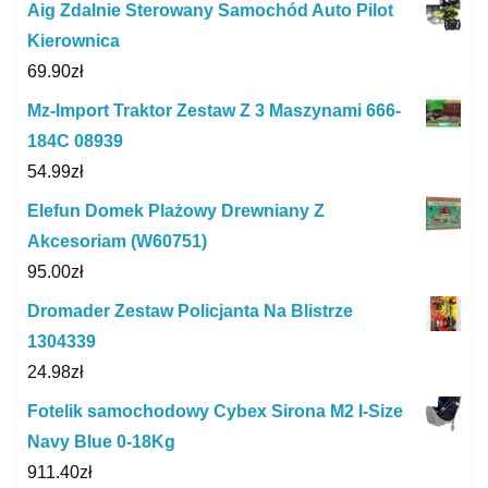
Aig Zdalnie Sterowany Samochód Auto Pilot
Kierownica
69.90
zł
Mz-Import Traktor Zestaw Z 3 Maszynami 666-
184C 08939
54.99
zł
Elefun Domek Plażowy Drewniany Z
Akcesoriam (W60751)
95.00
zł
Dromader Zestaw Policjanta Na Blistrze
1304339
24.98
zł
Fotelik samochodowy Cybex Sirona M2 I-Size
Navy Blue 0-18Kg
911.40
zł