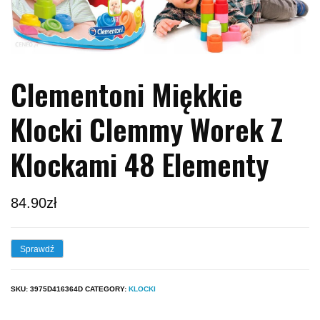
Clementoni Miękkie
Klocki Clemmy Worek Z
Klockami 48 Elementy
84.90
zł
Sprawdź
SKU:
3975D416364D
CATEGORY:
KLOCKI