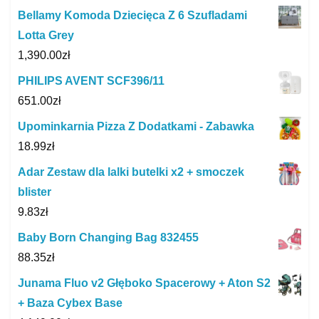
Bellamy Komoda Dziecięca Z 6 Szufladami
Lotta Grey
1,390.00
zł
PHILIPS AVENT SCF396/11
651.00
zł
Upominkarnia Pizza Z Dodatkami - Zabawka
18.99
zł
Adar Zestaw dla lalki butelki x2 + smoczek
blister
9.83
zł
Baby Born Changing Bag 832455
88.35
zł
Junama Fluo v2 Głęboko Spacerowy + Aton S2
+ Baza Cybex Base