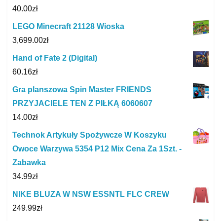
40.00
zł
LEGO Minecraft 21128 Wioska
3,699.00
zł
Hand of Fate 2 (Digital)
60.16
zł
Gra planszowa Spin Master FRIENDS
PRZYJACIELE TEN Z PIŁKĄ 6060607
14.00
zł
Technok Artykuły Spożywcze W Koszyku
Owoce Warzywa 5354 P12 Mix Cena Za 1Szt. -
Zabawka
34.99
zł
NIKE BLUZA W NSW ESSNTL FLC CREW
249.99
zł