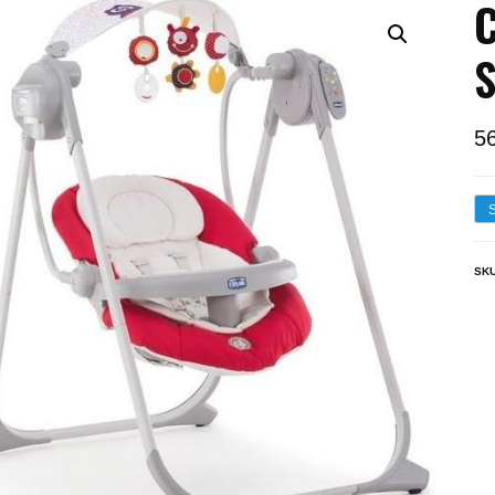
C
S
5
SK