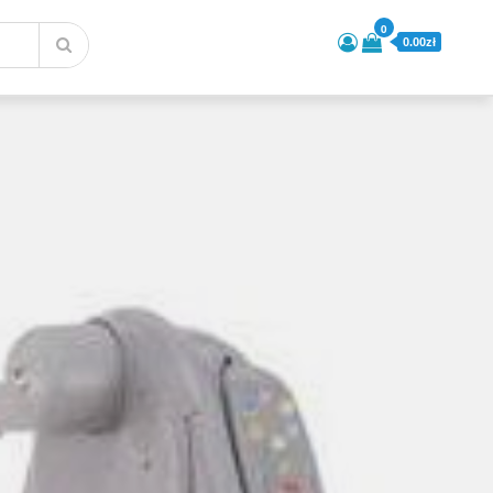
0
0.00zł