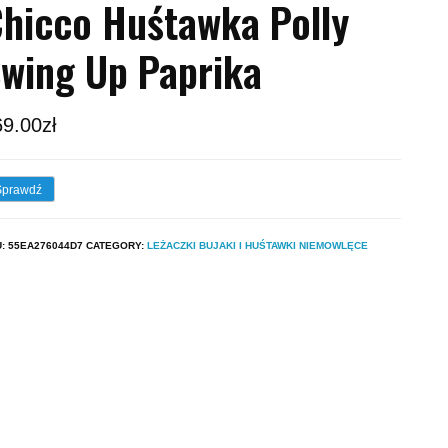
hicco Huśtawka Polly
wing Up Paprika
69.00
zł
Sprawdź
U:
55EA276044D7
CATEGORY:
LEŻACZKI BUJAKI I HUŚTAWKI NIEMOWLĘCE