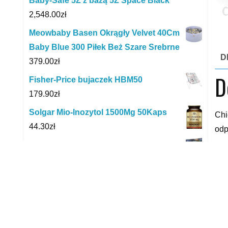
Baby-Safe 5Z z bazą 5Z Space Black
2,548.00
zł
Meowbaby Basen Okrągły Velvet 40Cm
Baby Blue 300 Piłek Beż Szare Srebrne
D
379.00
zł
D
Fisher-Price bujaczek HBM50
179.90
zł
Solgar Mio-Inozytol 1500Mg 50Kaps
Chi
44.30
zł
odp
prz
Clementoni Puzzle 1500El. Bluebell
chw
Wood
na 
28.89
zł
naj
Berdsen Laktator Elektryczny
wym
Dwufazowy Podwójny Bl-902
huś
207.02
zł