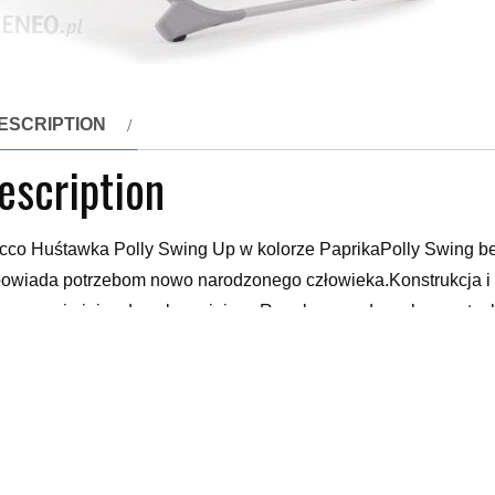
ESCRIPTION
escription
cco Huśtawka Polly Swing Up w kolorze PaprikaPolly Swing be
owiada potrzebom nowo narodzonego człowieka.Konstrukcja i ł
enoszenie jej w dowolne miejsce.Regulowany daszek, oraz tack
ili.Blokada zwiększa bezpieczeństwo w czasie bujania huśtaw
powietrzu lub na wakacjach.Polly Swing Up posiada kilka udogo
młodszych, która otuli i zapewni dziecku wygodę.Składa się z 
iarów malucha.Panel z zabawkami, zaciekawi i rozbawi kolora
tawki Polly Swing Up, można ustawić w 3 różnych pozycjach, d