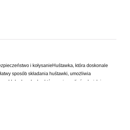
zpieczeństwo i kołysanieHuśtawka, która doskonale
atwy sposób składania huśtawki, umożliwia
a z blokadą w kroku, którą można zdjąć w każdej
ki.Dziecko może korzystać z huśtawki zarówno w domu,
dnień, takich jak:Wkładka redukcyjna, dla
dwóch części i można ją dopasować do zmieniających się
mi oraz kształtami.Wygoda i komfort maluchaSiedzisko
ostosowując je do potrzeb dziecka.Pilot dołączony do