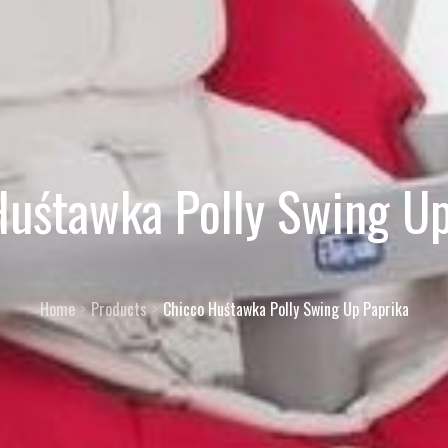
Huśtawka Polly Swing Up
Home
Products
Chicco Huśtawka Polly Swing Up Paprika