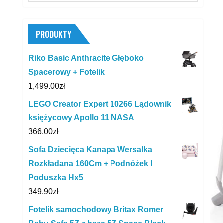
for:
PRODUKTY
Riko Basic Anthracite Głęboko
Spacerowy + Fotelik
1,499.00
zł
LEGO Creator Expert 10266 Lądownik
księżycowy Apollo 11 NASA
366.00
zł
Sofa Dziecięca Kanapa Wersalka
Rozkładana 160Cm + Podnóżek I
Poduszka Hx5
349.90
zł
Fotelik samochodowy Britax Romer