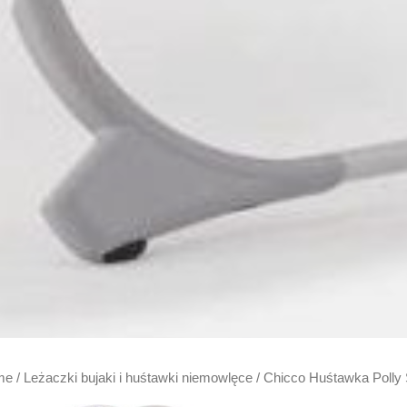
me
/
Leżaczki bujaki i huśtawki niemowlęce
/ Chicco Huśtawka Polly