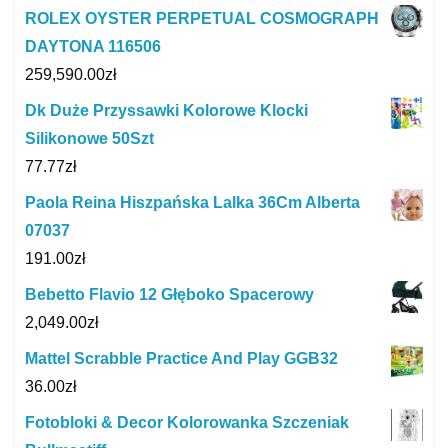
ROLEX OYSTER PERPETUAL COSMOGRAPH
DAYTONA 116506
259,590.00
zł
Dk Duże Przyssawki Kolorowe Klocki
Silikonowe 50Szt
77.77
zł
Paola Reina Hiszpańska Lalka 36Cm Alberta
07037
191.00
zł
Bebetto Flavio 12 Głęboko Spacerowy
2,049.00
zł
Mattel Scrabble Practice And Play GGB32
36.00
zł
Fotobloki & Decor Kolorowanka Szczeniak