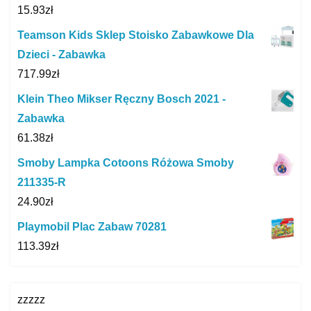
15.93
zł
Teamson Kids Sklep Stoisko Zabawkowe Dla
Dzieci - Zabawka
717.99
zł
Klein Theo Mikser Ręczny Bosch 2021 -
Zabawka
61.38
zł
Smoby Lampka Cotoons Różowa Smoby
211335-R
24.90
zł
Playmobil Plac Zabaw 70281
113.39
zł
zzzzz