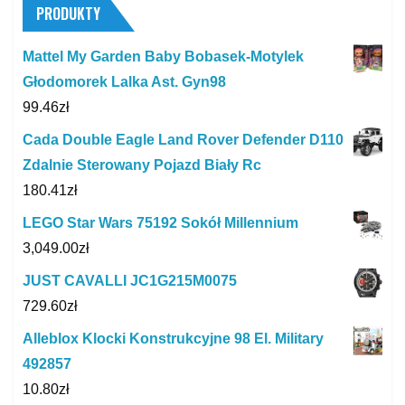
PRODUKTY
Mattel My Garden Baby Bobasek-Motylek
Głodomorek Lalka Ast. Gyn98
99.46
zł
Cada Double Eagle Land Rover Defender D110
Zdalnie Sterowany Pojazd Biały Rc
180.41
zł
LEGO Star Wars 75192 Sokół Millennium
3,049.00
zł
JUST CAVALLI JC1G215M0075
729.60
zł
Alleblox Klocki Konstrukcyjne 98 El. Military
492857
10.80
zł