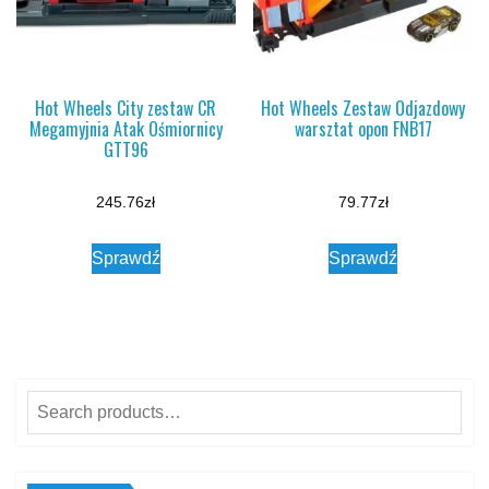
Hot Wheels City zestaw CR
Hot Wheels Zestaw Odjazdowy
Megamyjnia Atak Ośmiornicy
warsztat opon FNB17
GTT96
245.76
zł
79.77
zł
Sprawdź
Sprawdź
Search
for: