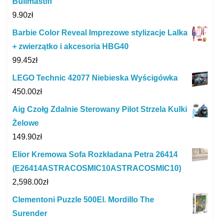
Bullmastiff
9.90
zł
Barbie Color Reveal Imprezowe stylizacje Lalka
+ zwierzątko i akcesoria HBG40
99.45
zł
LEGO Technic 42077 Niebieska Wyścigówka
450.00
zł
Aig Czołg Zdalnie Sterowany Pilot Strzela Kulki
Żelowe
149.90
zł
Elior Kremowa Sofa Rozkładana Petra 26414
(E26414ASTRACOSMIC10ASTRACOSMIC10)
2,598.00
zł
Clementoni Puzzle 500El. Mordillo The
Surender