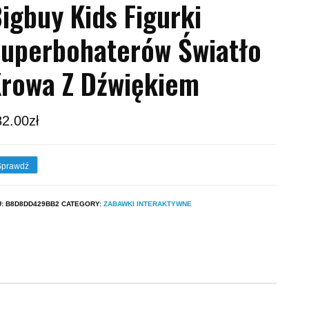
igbuy Kids Figurki
uperbohaterów Światło
rowa Z Dźwiękiem
82.00
zł
Sprawdź
U:
B8D8DD429BB2
CATEGORY:
ZABAWKI INTERAKTYWNE