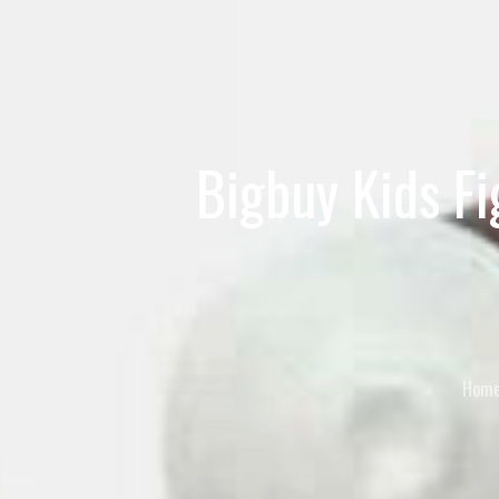
Bigbuy Kids F
Hom