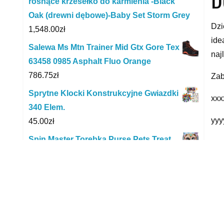
rosnące krzesełko do karmienia -Black
Oak (drewni dębowe)-Baby Set Storm Grey
Dzi
1,548.00
zł
ide
Salewa Ms Mtn Trainer Mid Gtx Gore Tex
naj
63458 0985 Asphalt Fluo Orange
786.75
zł
Zab
Sprytne Klocki Konstrukcyjne Gwiazdki
xxx
340 Elem.
yyy
45.00
zł
Spin Master Torebka Purse Pets Treat
Yo Self Kitty
94.38
zł
R
Elior Łóżko Dziecięce Drewniane Z
Materacem Wanilia Petit 3X 200X90Cm
1,818.00
zł