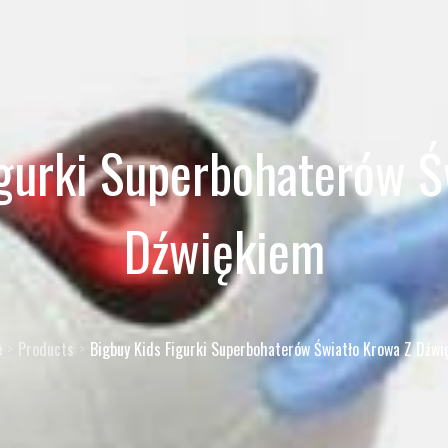
igurki Superbohaterów Ś
Dźwiękiem
e
Products
Bigbuy Kids Figurki Superbohaterów Światło Krowa Z Dźw