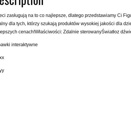
eci zasługują na to co najlepsze, dlatego przedstawiamy Ci Fi
alny dla tych, którzy szukają produktów wysokiej jakości dla dz
lepszych cenach!Właściwości: Zdalnie sterowanyŚwiatłoz dź
awki interaktywne
xx
yy
elated products