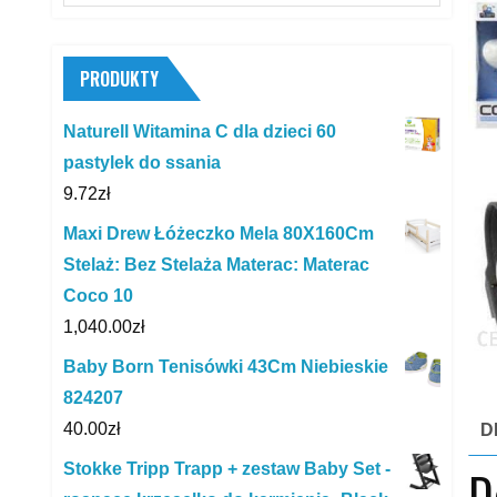
for:
PRODUKTY
Naturell Witamina C dla dzieci 60
pastylek do ssania
9.72
zł
Maxi Drew Łóżeczko Mela 80X160Cm
Stelaż: Bez Stelaża Materac: Materac
Coco 10
1,040.00
zł
Baby Born Tenisówki 43Cm Niebieskie
824207
40.00
zł
D
Stokke Tripp Trapp + zestaw Baby Set -
D