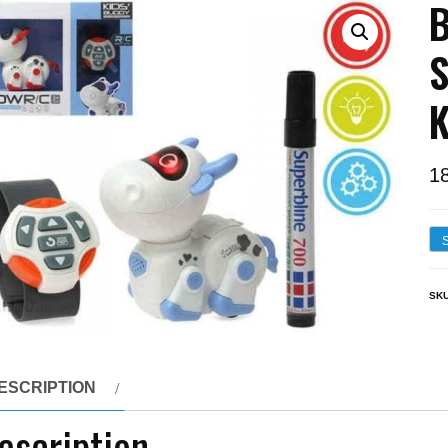
B
S
K
1
SK
ESCRIPTION
escription