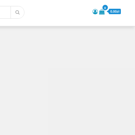
0
0.00zł