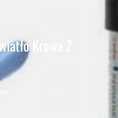
wiatło Krowa Z
iękiem