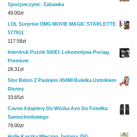
Spożywczymi - Zabawka
49.00
zł
LOL Surprise OMG MOVIE MAGIC STARLETTE
577911
117.59
zł
Interdruk Puzzle 500El. Lokomotywa Pociąg
Premium
28.31
zł
Stor Bidon Z Paskiem 450Ml Butelka Ustnikiem
Disney
33.65
zł
Cavoe Adaptery Do Wózka Axo Do Fotelika
Samochodowego
79.00
zł
Holle Kaszka Mleczno Jaglana 25G