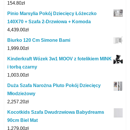
154.80
zł
Pinio Marsylia Pokój Dziecięcy Łóżeczko
140X70 + Szafa 2-Drzwiowa + Komoda
4,439.00
zł
Biurko 120 Cm Simone Bami
1,999.00
zł
Kinderkraft Wózek 3w1 MOOV z fotelikiem MINK
i torbą czarny
1,003.00
zł
Duża Szafa Narożna Pluto Pokój Dziecięcy
Młodzieżowy
2,257.20
zł
Kocotkids Szafa Dwudrzwiowa Babydreams
90cm Biel Mat
1,279.00
zł