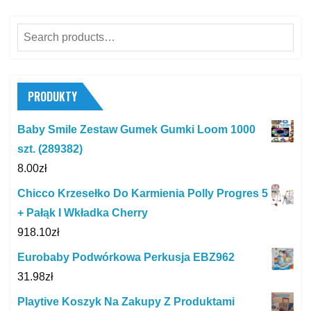
Search
for:
PRODUKTY
Baby Smile Zestaw Gumek Gumki Loom 1000
szt. (289382)
8.00
zł
Chicco Krzesełko Do Karmienia Polly Progres 5
+ Pałąk I Wkładka Cherry
918.10
zł
Eurobaby Podwórkowa Perkusja EBZ962
31.98
zł
Playtive Koszyk Na Zakupy Z Produktami