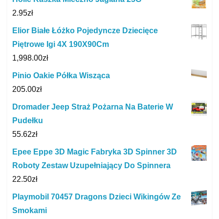
2.95
zł
Elior Białe Łóżko Pojedyncze Dziecięce
Piętrowe Igi 4X 190X90Cm
1,998.00
zł
Pinio Oakie Półka Wisząca
205.00
zł
Dromader Jeep Straż Pożarna Na Baterie W
Pudełku
55.62
zł
Epee Eppe 3D Magic Fabryka 3D Spinner 3D
Roboty Zestaw Uzupełniający Do Spinnera
22.50
zł
Playmobil 70457 Dragons Dzieci Wikingów Ze
Smokami