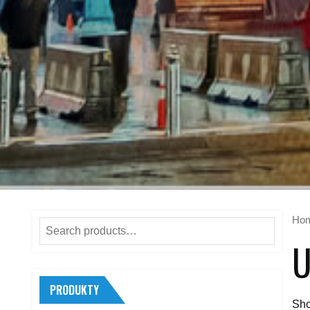
Ho
Search
U
for:
PRODUKTY
Sho