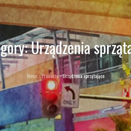
egory:
Urządzenia sprząt
Home
Products
Urządzenia sprzątające