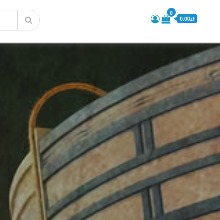
0
0.00zł