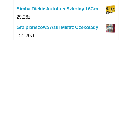
Simba Dickie Autobus Szkolny 16Cm
29.26
zł
Gra planszowa Azul Mistrz Czekolady
155.20
zł
Paco Rabanne Lady Million
350.00
zł
HAXE HX719 + 5szt. Końcówek Biały
119.00
zł
Materac Ortopedyczny 80X160X10Cm
Premium Faro
329.00
zł
Midex Mały Chemik Dziecięce
Laboratorium 6 Eksperymentów
BB211710