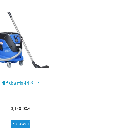
Nilfisk Attix 44-2L Ic
3,149.00
zł
Sprawdź