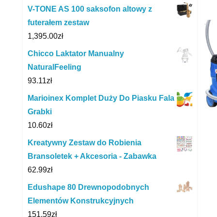
V-TONE AS 100 saksofon altowy z
futerałem zestaw
1,395.00
zł
Chicco Laktator Manualny
NaturalFeeling
93.11
zł
Marioinex Komplet Duży Do Piasku Fala
Grabki
10.60
zł
Kreatywny Zestaw do Robienia
Bransoletek + Akcesoria - Zabawka
62.99
zł
Edushape 80 Drewnopodobnych
Elementów Konstrukcyjnych
151.59
zł