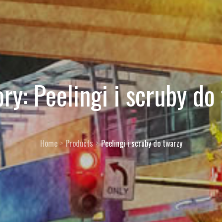
ory:
Peelingi i scruby do
Home
Products
Peelingi i scruby do twarzy