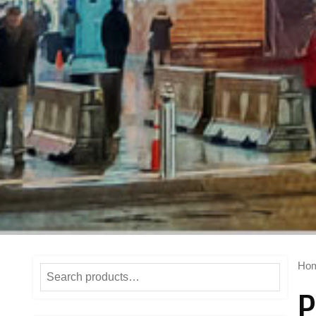
Ho
Search
P
for: