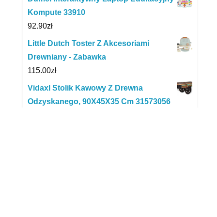
Kompute 33910
92.90
zł
Little Dutch Toster Z Akcesoriami
Drewniany - Zabawka
115.00
zł
Vidaxl Stolik Kawowy Z Drewna
Odzyskanego, 90X45X35 Cm 31573056
1,508.00
zł
TOOKY TOY Drewniane Puzzle Farma z
Pinezkami Do Dopasowania
69.66
zł
LEGO Ninjago 71768 Złoty smoczy
motocykl Jaya
68.00
zł