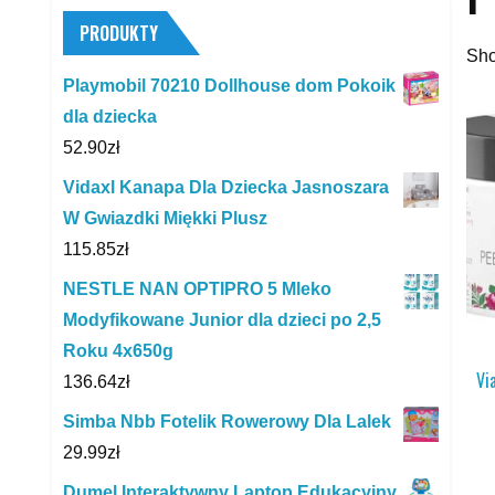
PRODUKTY
Sho
Playmobil 70210 Dollhouse dom Pokoik
dla dziecka
52.90
zł
Vidaxl Kanapa Dla Dziecka Jasnoszara
W Gwiazdki Miękki Plusz
115.85
zł
NESTLE NAN OPTIPRO 5 Mleko
Modyfikowane Junior dla dzieci po 2,5
Roku 4x650g
Vi
136.64
zł
Simba Nbb Fotelik Rowerowy Dla Lalek
29.99
zł
Dumel Interaktywny Laptop Edukacyjny