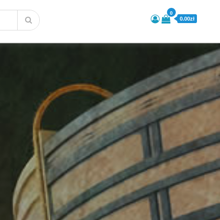
0
0.00zł