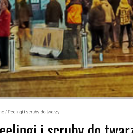
me
/ Peelingi i scruby do twarzy
eelingi i scruby do twar